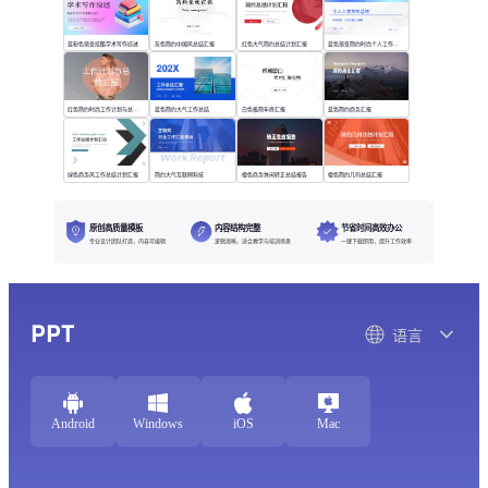
蓝粉色渐变炫酷学术写作综述
灰色简约中国风总结汇报
红色大气简约总结计划汇报
蓝色渐变简约时尚个人工作年终总结
红色简约时尚工作计划与总结汇报
蓝色简约大气工作总结
白色极简年终汇报
蓝色简约商务汇报
绿色商务风工作总结计划汇报
简约大气互联网科技
橙色商务休闲转正总结报告
橙色简约几何总结汇报
原创高质量模板
内容结构完整
节省时间高效办公
专业设计团队打造，内容可编辑
逻辑清晰，适合教学与培训场景
一键下载即用，提升工作效率
PPT
语言
Android
Windows
iOS
Mac