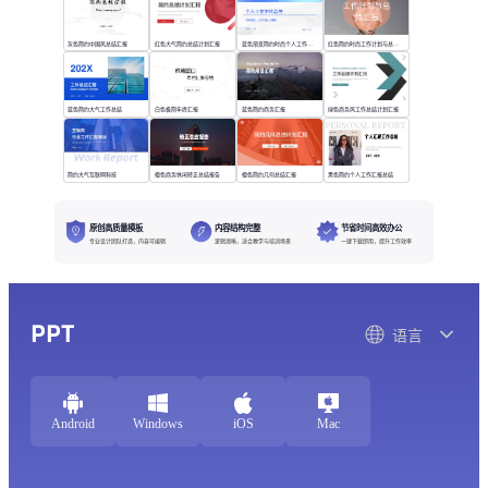
灰色简约中国风总结汇报
红色大气简约总结计划汇报
蓝色渐变简约时尚个人工作年终总结
红色简约时尚工作计划与总结汇报
蓝色简约大气工作总结
白色极简年终汇报
蓝色简约商务汇报
绿色商务风工作总结计划汇报
简约大气互联网科技
橙色商务休闲转正总结报告
橙色简约几何总结汇报
黑色简约个人工作汇报总结
原创高质量模板
内容结构完整
节省时间高效办公
专业设计团队打造，内容可编辑
逻辑清晰，适合教学与培训场景
一键下载即用，提升工作效率
PPT
语言
Android
Windows
iOS
Mac