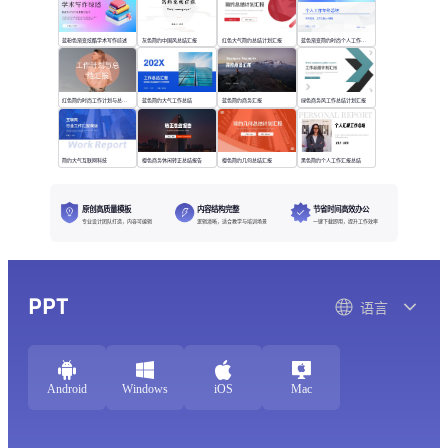
蓝粉色渐变炫酷学术写作综述
灰色简约中国风总结汇报
红色大气简约总结计划汇报
蓝色渐变简约时尚个人工作年终总结
红色简约时尚工作计划与总结汇报
蓝色简约大气工作总结
蓝色简约商务汇报
绿色商务风工作总结计划汇报
简约大气互联网科技
橙色商务休闲转正总结报告
橙色简约几何总结汇报
黑色简约个人工作汇报总结
原创高质量模板
内容结构完整
节省时间高效办公
专业设计团队打造，内容可编辑
逻辑清晰，适合教学与培训场景
一键下载即用，提升工作效率
PPT
语言
Android
Windows
iOS
Mac