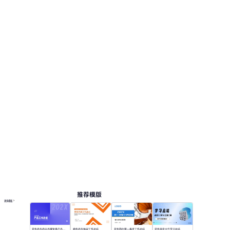
尚优雅风格。 此页面提供 12 个预览页，便于查看
版式和结构。 相关演示主题包括：工作总结, 研
究报告, 市场营销, 商业计划书, 培训课件。
总结
按主题浏览 PPT 模板
红色 PPT 模板
极简 PPT 模板
专业 PowerPoint 模板
优雅演示模板
在线 PPT 与 AI 工具指南
PPT模板
AI工具
在线 PPTX 查看器
推荐模版
更多模板
蓝色商务商业品牌复盘产品工作总结
橙色商务休闲工作总结
蓝色简约第一季度工作总结
蓝色渐变大气学习总结