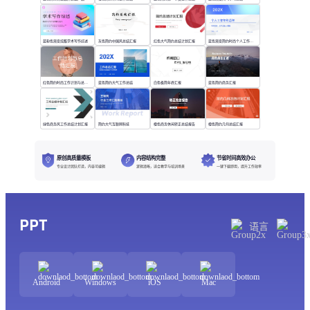
蓝粉色渐变炫酷学术写作综述
灰色简约中国风总结汇报
红色大气简约总结计划汇报
蓝色渐变简约时尚个人工作年终总结
红色简约时尚工作计划与总结汇报
蓝色简约大气工作总结
白色极简年终汇报
蓝色简约商务汇报
绿色商务风工作总结计划汇报
简约大气互联网科技
橙色商务休闲转正总结报告
橙色简约几何总结汇报
原创高质量模板
内容结构完整
节省时间高效办公
专业设计团队打造，内容可编辑
逻辑清晰，适合教学与培训场景
一键下载即用，提升工作效率
PPT
语言
Android
Windows
iOS
Mac