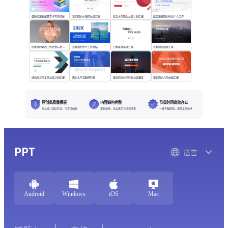
蓝粉色渐变炫酷学术写作综述
灰色简约中国风总结汇报
红色大气简约总结计划汇报
蓝色渐变简约时尚个人工作年终总结
红色简约时尚工作计划与总结汇报
蓝色简约大气工作总结
白色极简年终汇报
蓝色简约商务汇报
绿色商务风工作总结计划汇报
简约大气互联网科技
橙色商务休闲转正总结报告
橙色简约几何总结汇报
原创高质量模板
内容结构完整
节省时间高效办公
专业设计团队打造，内容可编辑
逻辑清晰，适合教学与培训场景
一键下载即用，提升工作效率
PPT
语言
Android
Windows
iOS
Mac