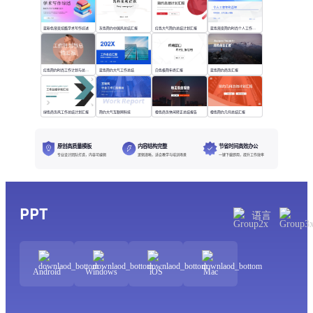
蓝粉色渐变炫酷学术写作综述
灰色简约中国风总结汇报
红色大气简约总结计划汇报
蓝色渐变简约时尚个人工作年终总结
红色简约时尚工作计划与总结汇报
蓝色简约大气工作总结
白色极简年终汇报
蓝色简约商务汇报
绿色商务风工作总结计划汇报
简约大气互联网科技
橙色商务休闲转正总结报告
橙色简约几何总结汇报
原创高质量模板
内容结构完整
节省时间高效办公
专业设计团队打造，内容可编辑
逻辑清晰，适合教学与培训场景
一键下载即用，提升工作效率
PPT
语言
Android
Windows
iOS
Mac