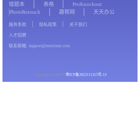
错题本
表格
ProKnockout
PhotoRetouch
趣帮网
天天办公
服务条款
隐私政策
关于我们
人才招聘
联系邮箱: support@meiyinet.com
Copyright © imyPPT
粤ICP备2022111315号-13