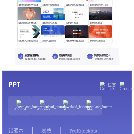
蓝粉色渐变炫酷学术写作综述
灰色简约中国风总结汇报
红色大气简约总结计划汇报
蓝色渐变简约时尚个人工作年终总结
红色简约时尚工作计划与总结汇报
蓝色简约大气工作总结
白色极简年终汇报
蓝色简约商务汇报
绿色商务风工作总结计划汇报
简约大气互联网科技
橙色商务休闲转正总结报告
橙色简约几何总结汇报
原创高质量模板
内容结构完整
节省时间高效办公
专业设计团队打造，内容可编辑
逻辑清晰，适合教学与培训场景
一键下载即用，提升工作效率
PPT
语言
Android
Windows
iOS
Mac
错题本
表格
ProKnockout