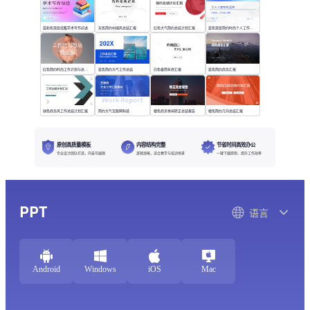
蓝粉色渐变炫酷学术写作综述
灰色简约中国风总结汇报
红色大气简约总结计划汇报
蓝色渐变简约时尚个人工作年终总结
红色简约时尚工作计划与总结汇报
蓝色简约大气工作总结
白色极简年终汇报
蓝色简约商务汇报
绿色商务风工作总结计划汇报
简约大气互联网科技
橙色商务休闲转正总结报告
橙色简约几何总结汇报
原创高质量模板
内容结构完整
节省时间高效办公
专业设计团队打造，内容可编辑
逻辑清晰，适合教学与培训场景
一键下载即用，提升工作效率
PPT
语言
Android
Windows
iOS
Mac