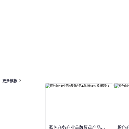
按主题浏览 PPT 模板
深色主题 PPT 模板
白色极简 PPT 模
在线 PPT 与 AI 工具指南
PPT模板
AI工具
在线 PPTX 查看器
更多模板
蓝色商务商业品牌复盘产品工作总结
橙色