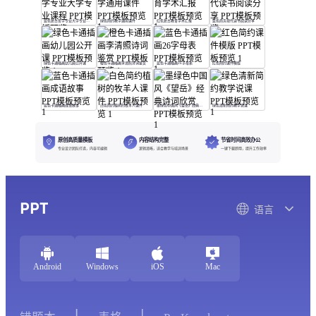
蓝色复古哲学专业大学专业课程
绿色简约教学通用课件
红色复古教育学术汇报
蓝色商务现代读书阅读分享
绿色卡通插画幼儿园公开课
橙色卡通插画李清照诗词鉴赏
蓝色卡通插画26字母表
红色简约课件模版
蓝色卡通插画成语故事
白色简约植树的牧羊人课件
墨绿色中国风《望岳》经典诗词欣赏
绿色清新简约教学说课
原创高质量模板
内容结构完整
节省时间高效办公
专业设计团队打造，内容可编辑
逻辑清晰，适合教学与培训场景
一键下载即用，提升工作效率
PPT
语言
Android
Windows
iOS
Mac