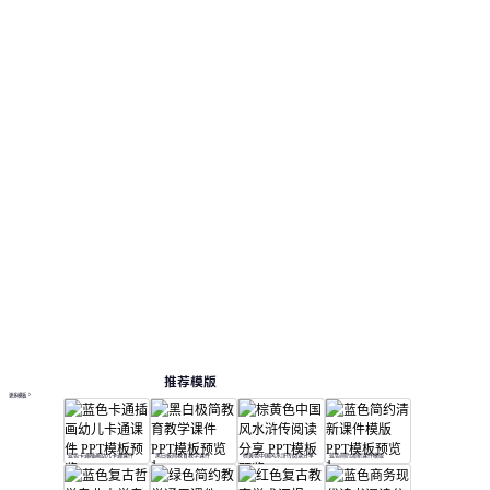
于查看版式和结构。 相关演示主题包括：教育教
学, 文化分享, 教学课件。
课件
按主题浏览 PPT 模板
卡通 PPT 模板
教案 PPT 模板
教育 PPT 模板
语文与语言艺术模板
在线 PPT 与 AI 工具指南
PPT模板
AI工具
在线 PPTX 查看器
推荐模版
更多模板
蓝色卡通插画幼儿卡通课件
黑白极简教育教学课件
棕黄色中国风水浒传阅读分享
蓝色简约清新课件模版