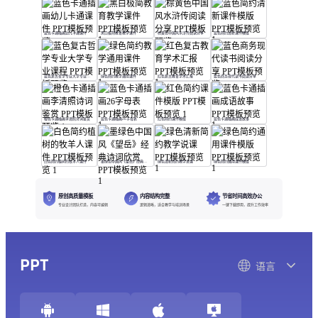
蓝色卡通插画幼儿卡通课件
黑白极简教育教学课件
棕黄色中国风水浒传阅读分享
蓝色简约清新课件模版
蓝色复古哲学专业大学专业课程
绿色简约教学通用课件
红色复古教育学术汇报
蓝色商务现代读书阅读分享
橙色卡通插画李清照诗词鉴赏
蓝色卡通插画26字母表
红色简约课件模版
蓝色卡通插画成语故事
白色简约植树的牧羊人课件
墨绿色中国风《望岳》经典诗词欣赏
绿色清新简约教学说课
绿色简约通用课件模版
原创高质量模板
内容结构完整
节省时间高效办公
专业设计团队打造，内容可编辑
逻辑清晰，适合教学与培训场景
一键下载即用，提升工作效率
PPT
语言