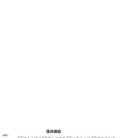
视觉风格采用：明亮清新的绿色系，搭配可爱卡
通插画与柔和色彩。。 此页面提供 12 个预览页，
便于查看版式和结构。 相关演示主题包括：教育
教学, 教学课件。
课件
按主题浏览 PPT 模板
绿色 PPT 模板
卡通 PPT 模板
教案 PPT 模板
教育 PPT 模板
在线 PPT 与 AI 工具指南
PPT模板
AI工具
在线 PPTX 查看器
推荐模版
更多模板