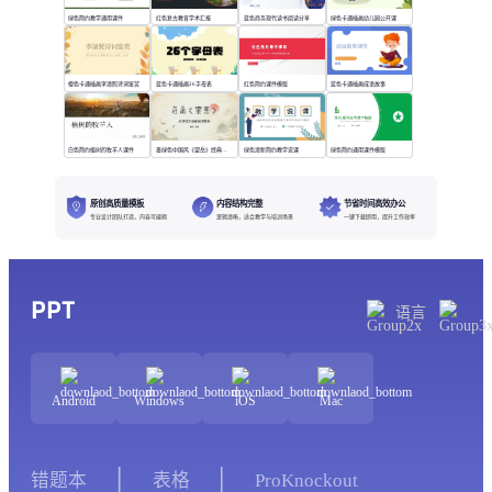
绿色简约教学通用课件
红色复古教育学术汇报
蓝色商务现代读书阅读分享
绿色卡通插画幼儿园公开课
橙色卡通插画李清照诗词鉴赏
蓝色卡通插画26字母表
红色简约课件模版
蓝色卡通插画成语故事
白色简约植树的牧羊人课件
墨绿色中国风《望岳》经典诗词欣赏
绿色清新简约教学说课
绿色简约通用课件模版
原创高质量模板
内容结构完整
节省时间高效办公
专业设计团队打造，内容可编辑
逻辑清晰，适合教学与培训场景
一键下载即用，提升工作效率
PPT
语言
Android
Windows
iOS
Mac
错题本
表格
ProKnockout