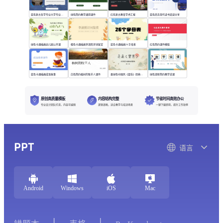
蓝色复古哲学专业大学专业课程
绿色简约教学通用课件
红色复古教育学术汇报
蓝色商务现代读书阅读分享
绿色卡通插画幼儿园公开课
橙色卡通插画李清照诗词鉴赏
蓝色卡通插画26字母表
红色简约课件模版
蓝色卡通插画成语故事
白色简约植树的牧羊人课件
墨绿色中国风《望岳》经典诗词欣赏
绿色清新简约教学说课
原创高质量模板
内容结构完整
节省时间高效办公
专业设计团队打造，内容可编辑
逻辑清晰，适合教学与培训场景
一键下载即用，提升工作效率
PPT
语言
Android
Windows
iOS
Mac