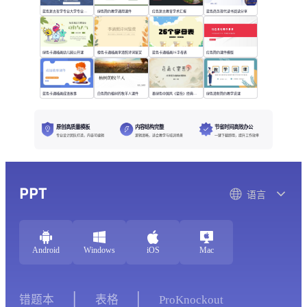
蓝色复古哲学专业大学专业课程
绿色简约教学通用课件
红色复古教育学术汇报
蓝色商务现代读书阅读分享
绿色卡通插画幼儿园公开课
橙色卡通插画李清照诗词鉴赏
蓝色卡通插画26字母表
红色简约课件模版
蓝色卡通插画成语故事
白色简约植树的牧羊人课件
墨绿色中国风《望岳》经典诗词欣赏
绿色清新简约教学说课
原创高质量模板
内容结构完整
节省时间高效办公
专业设计团队打造，内容可编辑
逻辑清晰，适合教学与培训场景
一键下载即用，提升工作效率
PPT
语言
Android
Windows
iOS
Mac
错题本
表格
ProKnockout