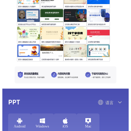
蓝色卡通插画幼儿卡通课件
黑白极简教育教学课件
棕黄色中国风水浒传阅读分享
蓝色简约清新课件模版
蓝色复古哲学专业大学专业课程
绿色简约教学通用课件
红色复古教育学术汇报
蓝色商务现代读书阅读分享
绿色卡通插画幼儿园公开课
橙色卡通插画李清照诗词鉴赏
蓝色卡通插画26字母表
红色简约课件模版
蓝色卡通插画成语故事
白色简约植树的牧羊人课件
墨绿色中国风《望岳》经典诗词欣赏
绿色清新简约教学说课
原创高质量模板
内容结构完整
节省时间高效办公
专业设计团队打造，内容可编辑
逻辑清晰，适合教学与培训场景
一键下载即用，提升工作效率
PPT
语言
Android
Windows
iOS
Mac