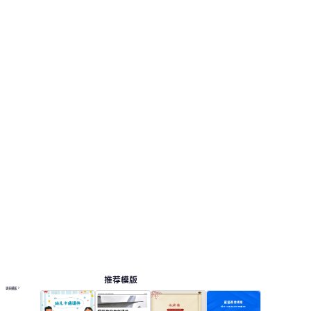
视觉风格采用：温暖橙色搭配粉彩可爱卡通元
素。 此页面提供 12 个预览页，便于查看版式和结
构。 相关演示主题包括：工作总结, 市场营销, 培
训课件, 节日热点, 自我介绍。
课件
按主题浏览 PPT 模板
橙色 PPT 模板
卡通 PPT 模板
教案 PPT 模板
教育 PPT 模板
在线 PPT 与 AI 工具指南
PPT模板
AI工具
在线 PPTX 查看器
推荐模版
更多模板