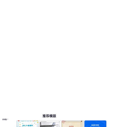
视觉风格采用：蓝色渐变搭配卡通元素风格，清
新活泼。 此页面提供 12 个预览页，便于查看版式
和结构。 相关演示主题包括：培训课件, 竞聘述
职, 毕业答辩, 发布会, 节日热点。
课件
按主题浏览 PPT 模板
蓝色 PPT 模板
卡通 PPT 模板
教育 PPT 模板
在线 PPT 与 AI 工具指南
PPT模板
AI工具
在线 PPTX 查看器
推荐模版
更多模板