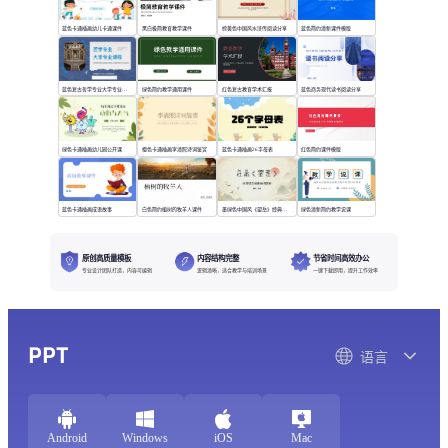
蓝色卡通插画幼儿卡通课件
黑白极简教育教学课件
棕黄色中国风水浒传阅读分享
蓝色简约清新课件模版
蓝色复古哲学专业大学专业课程
绿色简约教学通用课件
红色复古教育学术汇报
蓝色商务现代读书阅读分享
绿色卡通插画幼儿园公开课
橙色卡通插画李清照诗词鉴赏
蓝色卡通插画26字母表
红色简约课件模版
蓝色卡通插画成语故事
白色简约植树的牧羊人课件
墨绿色中国风《望岳》经典诗词欣赏
绿色清新简约教学说课
原创高质量模板
内容结构完整
节省时间高效办公
专业设计团队打造，内容可编辑
逻辑清晰，适合教学与培训场景
一键下载即用，提升工作效率
PPT
语言
Android
Windows
iOS
Mac