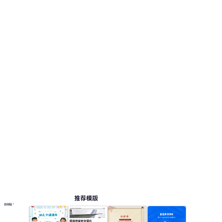
视觉风格采用：浅绿色为主，搭配白色与金色点
缀，几何图形装饰，清新雅致的中国风配色。 此
页面提供 12 个预览页，便于查看版式和结构。 相
关演示主题包括：教育教学, 教学课件。
课件
按主题浏览 PPT 模板
绿色 PPT 模板
教案 PPT 模板
教育 PPT 模板
数学演示模板
在线 PPT 与 AI 工具指南
PPT模板
AI工具
在线 PPTX 查看器
推荐模版
更多模板