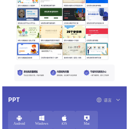
蓝色卡通插画幼儿卡通课件
黑白极简教育教学课件
棕黄色中国风水浒传阅读分享
蓝色简约清新课件模版
蓝色复古哲学专业大学专业课程
绿色简约教学通用课件
红色复古教育学术汇报
蓝色商务现代读书阅读分享
绿色卡通插画幼儿园公开课
橙色卡通插画李清照诗词鉴赏
蓝色卡通插画26字母表
红色简约课件模版
蓝色卡通插画成语故事
白色简约植树的牧羊人课件
墨绿色中国风《望岳》经典诗词欣赏
绿色清新简约教学说课
原创高质量模板
内容结构完整
节省时间高效办公
专业设计团队打造，内容可编辑
逻辑清晰，适合教学与培训场景
一键下载即用，提升工作效率
PPT
语言
Android
Windows
iOS
Mac