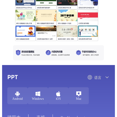
蓝色复古哲学专业大学专业课程
绿色简约教学通用课件
红色复古教育学术汇报
蓝色商务现代读书阅读分享
绿色卡通插画幼儿园公开课
橙色卡通插画李清照诗词鉴赏
蓝色卡通插画26字母表
红色简约课件模版
蓝色卡通插画成语故事
白色简约植树的牧羊人课件
墨绿色中国风《望岳》经典诗词欣赏
绿色清新简约教学说课
原创高质量模板
内容结构完整
节省时间高效办公
专业设计团队打造，内容可编辑
逻辑清晰，适合教学与培训场景
一键下载即用，提升工作效率
PPT
语言
Android
Windows
iOS
Mac