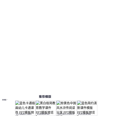
调搭配金色与墨色。 此页面提供 12 个预览页，便
于查看版式和结构。 相关演示主题包括：培训课
件, 教育教学, 教学课件。
课件
按主题浏览 PPT 模板
绿色 PPT 模板
教案 PPT 模板
教育 PPT 模板
语文与语言艺术模板
在线 PPT 与 AI 工具指南
PPT模板
AI工具
在线 PPTX 查看器
推荐模版
更多模板
蓝色卡通插画幼儿卡通课件
黑白极简教育教学课件
棕黄色中国风水浒传阅读分享
蓝色简约清新课件模版