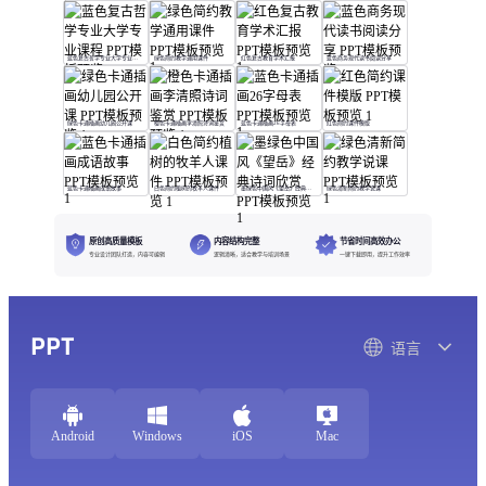
蓝色复古哲学专业大学专业课程
绿色简约教学通用课件
红色复古教育学术汇报
蓝色商务现代读书阅读分享
绿色卡通插画幼儿园公开课
橙色卡通插画李清照诗词鉴赏
蓝色卡通插画26字母表
红色简约课件模版
蓝色卡通插画成语故事
白色简约植树的牧羊人课件
墨绿色中国风《望岳》经典诗词欣赏
绿色清新简约教学说课
原创高质量模板
内容结构完整
节省时间高效办公
专业设计团队打造，内容可编辑
逻辑清晰，适合教学与培训场景
一键下载即用，提升工作效率
PPT
语言
Android
Windows
iOS
Mac