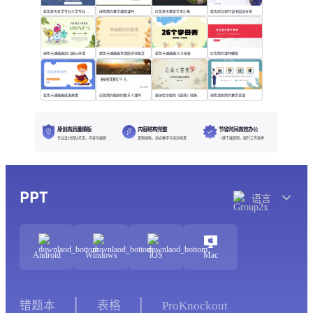
蓝色复古哲学专业大学专业课程
绿色简约教学通用课件
红色复古教育学术汇报
蓝色商务现代读书阅读分享
绿色卡通插画幼儿园公开课
橙色卡通插画李清照诗词鉴赏
蓝色卡通插画26字母表
红色简约课件模版
蓝色卡通插画成语故事
白色简约植树的牧羊人课件
墨绿色中国风《望岳》经典诗词欣赏
绿色清新简约教学说课
原创高质量模板
内容结构完整
节省时间高效办公
专业设计团队打造，内容可编辑
逻辑清晰，适合教学与培训场景
一键下载即用，提升工作效率
PPT
语言
Android
Windows
iOS
Mac
错题本
表格
ProKnockout