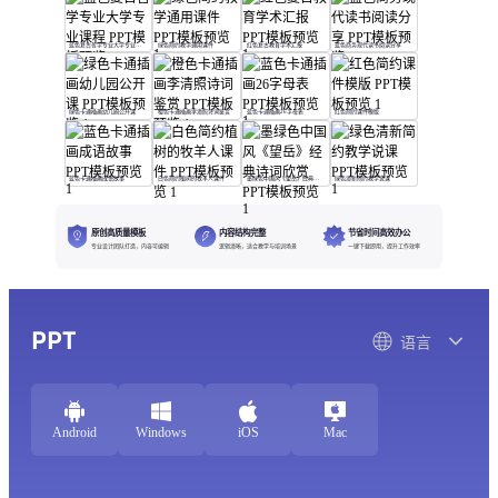
蓝色复古哲学专业大学专业课程
绿色简约教学通用课件
红色复古教育学术汇报
蓝色商务现代读书阅读分享
绿色卡通插画幼儿园公开课
橙色卡通插画李清照诗词鉴赏
蓝色卡通插画26字母表
红色简约课件模版
蓝色卡通插画成语故事
白色简约植树的牧羊人课件
墨绿色中国风《望岳》经典诗词欣赏
绿色清新简约教学说课
原创高质量模板
内容结构完整
节省时间高效办公
专业设计团队打造，内容可编辑
逻辑清晰，适合教学与培训场景
一键下载即用，提升工作效率
PPT
语言
Android
Windows
iOS
Mac