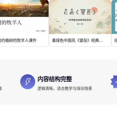
简约植树的牧羊人课件
墨绿色中国风《望岳》经典诗词欣赏
内容结构完整
辑
逻辑清晰，适合教学与培训场景