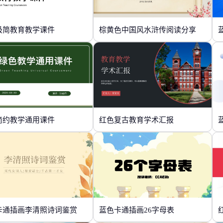
极简教育教学课件
棕黄色中国风水浒传阅读分享
简约教学通用课件
红色复古教育学术汇报
卡通插画李清照诗词鉴赏
蓝色卡通插画26字母表