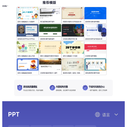
推荐模版
更多模板
蓝色卡通插画幼儿卡通课件
黑白极简教育教学课件
棕黄色中国风水浒传阅读分享
蓝色简约清新课件模版
蓝色复古哲学专业大学专业课程
绿色简约教学通用课件
红色复古教育学术汇报
蓝色商务现代读书阅读分享
绿色卡通插画幼儿园公开课
橙色卡通插画李清照诗词鉴赏
蓝色卡通插画26字母表
红色简约课件模版
蓝色卡通插画成语故事
白色简约植树的牧羊人课件
墨绿色中国风《望岳》经典诗词欣赏
绿色清新简约教学说课
原创高质量模板
内容结构完整
节省时间高效办公
专业设计团队打造，内容可编辑
逻辑清晰，适合教学与培训场景
一键下载即用，提升工作效率
PPT
语言