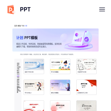
PPT
首页/模版广场/
计划
计划
PPT模板
精选工作总结、年终总结、季度复盘等场景模板，支持在线
编辑与下载，帮助你高效完成专业演示。
浏览计划免费PPT模板，适合商务汇报、教育课件、项目提案和日常演示，可在线预览并下载使用。
总结
课件
中国风
手帐
医疗
蓝色下半年计划
学习计划模版
手绘风学习计划
画册
生活
计划
节日
党建
简历
宣传
答辩
培训
智能科
技
运营
生产管
理
学习计划ppt
紫色计划模版
红色新年开工计划