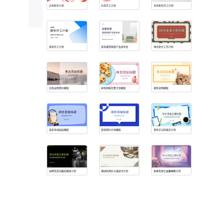
红色新年计划
红色开工计划
灰色新年开工计划
蓝色开工计划
蓝色极简家居产品发布会
港式复古工作计划
白色自然简约模版
粉色网格饮食计划模版
黄色宠物模版
蓝色毛线娃娃模版
蓝色简约计划模版
青色手记风格月计划
绿黑色荧光酷炫健身计划
橙绿色简约卡通读书计划
粉紫色梦幻温馨睡眠计划