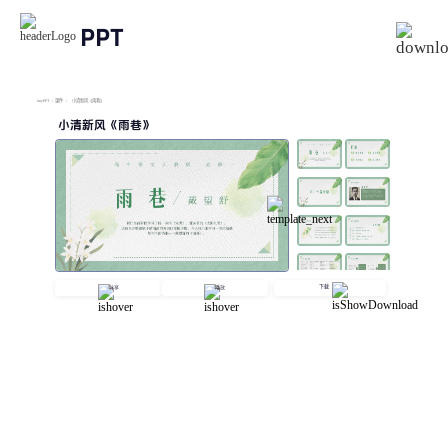
PPT
imyPPT
/
课件
/
小清新风《雨巷》
小清新风《雨巷》
下载
分享
播放