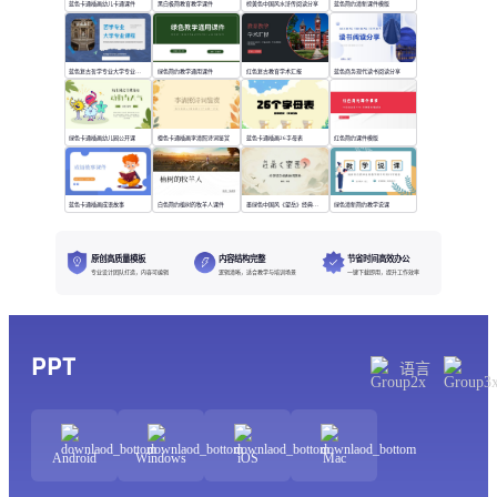
蓝色卡通插画幼儿卡通课件
黑白极简教育教学课件
棕黄色中国风水浒传阅读分享
蓝色简约清新课件模版
蓝色复古哲学专业大学专业课程
绿色简约教学通用课件
红色复古教育学术汇报
蓝色商务现代读书阅读分享
绿色卡通插画幼儿园公开课
橙色卡通插画李清照诗词鉴赏
蓝色卡通插画26字母表
红色简约课件模版
蓝色卡通插画成语故事
白色简约植树的牧羊人课件
墨绿色中国风《望岳》经典诗词欣赏
绿色清新简约教学说课
原创高质量模板
内容结构完整
节省时间高效办公
专业设计团队打造，内容可编辑
逻辑清晰，适合教学与培训场景
一键下载即用，提升工作效率
PPT
语言
Android
Windows
iOS
Mac