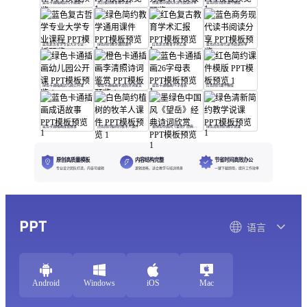
蓝色卡通插画幼儿卡通课件
黑白极简教育教学课件
棕黄色中国风水浒传阅读分享
蓝色简约清新课件模版
蓝色复古哲学专业大学专业课程
绿色简约教学通用课件
红色复古教育学术汇报
蓝色商务现代读书阅读分享
绿色卡通插画幼儿园公开课
橙色卡通插画李清照诗词鉴赏
蓝色卡通插画26字母表
红色简约课件模版
蓝色卡通插画成语故事
白色简约植树的牧羊人课件
墨绿色中国风《望岳》经典诗词欣赏
绿色清新简约教学说课
原创高质量模板
内容结构完整
节省时间高效办公
专业设计团队打造，内容可编辑
逻辑清晰，适合教学与培训场景
一键下载即用，提升工作效率
PPT
语言
Android
Windows
iOS
Mac