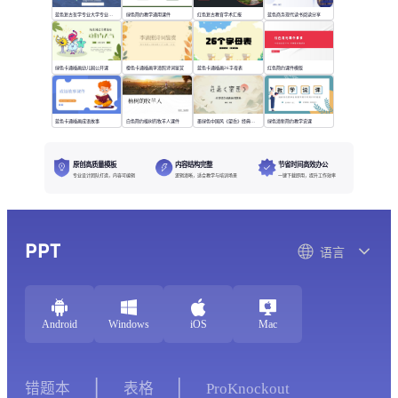
蓝色复古哲学专业大学专业课程
绿色简约教学通用课件
红色复古教育学术汇报
蓝色商务现代读书阅读分享
绿色卡通插画幼儿园公开课
橙色卡通插画李清照诗词鉴赏
蓝色卡通插画26字母表
红色简约课件模版
蓝色卡通插画成语故事
白色简约植树的牧羊人课件
墨绿色中国风《望岳》经典诗词欣赏
绿色清新简约教学说课
原创高质量模板
内容结构完整
节省时间高效办公
专业设计团队打造，内容可编辑
逻辑清晰，适合教学与培训场景
一键下载即用，提升工作效率
PPT
语言
Android
Windows
iOS
Mac
错题本
表格
ProKnockout