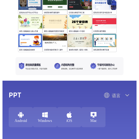
蓝色复古哲学专业大学专业课程
绿色简约教学通用课件
红色复古教育学术汇报
蓝色商务现代读书阅读分享
绿色卡通插画幼儿园公开课
橙色卡通插画李清照诗词鉴赏
蓝色卡通插画26字母表
红色简约课件模版
蓝色卡通插画成语故事
白色简约植树的牧羊人课件
墨绿色中国风《望岳》经典诗词欣赏
绿色清新简约教学说课
原创高质量模板
内容结构完整
节省时间高效办公
专业设计团队打造，内容可编辑
逻辑清晰，适合教学与培训场景
一键下载即用，提升工作效率
PPT
语言
Android
Windows
iOS
Mac