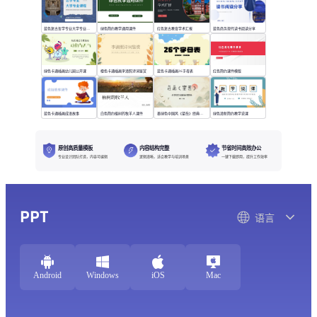
蓝色复古哲学专业大学专业课程
绿色简约教学通用课件
红色复古教育学术汇报
蓝色商务现代读书阅读分享
绿色卡通插画幼儿园公开课
橙色卡通插画李清照诗词鉴赏
蓝色卡通插画26字母表
红色简约课件模版
蓝色卡通插画成语故事
白色简约植树的牧羊人课件
墨绿色中国风《望岳》经典诗词欣赏
绿色清新简约教学说课
原创高质量模板
内容结构完整
节省时间高效办公
专业设计团队打造，内容可编辑
逻辑清晰，适合教学与培训场景
一键下载即用，提升工作效率
PPT
语言
Android
Windows
iOS
Mac