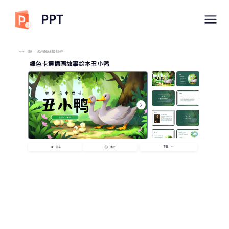
PPT
imyPPT
/
课件
/
绿色卡通插画故事绘本丑小鸭
绿色卡通插画故事绘本丑小鸭
下载
分享
播放