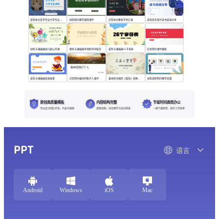
蓝色复古哲学专业大学专业课程
绿色简约教学通用课件
红色复古教育学术汇报
蓝色商务现代读书阅读分享
绿色卡通插画幼儿园公开课
橙色卡通插画李清照诗词鉴赏
蓝色卡通插画26字母表
红色简约课件模版
蓝色卡通插画成语故事
白色简约植树的牧羊人课件
墨绿色中国风《望岳》经典诗词欣赏
绿色清新简约教学说课
原创高质量模板
内容结构完整
节省时间高效办公
专业设计团队打造，内容可编辑
逻辑清晰，适合教学与培训场景
一键下载即用，提升工作效率
PPT
语言
Android
Windows
iOS
Mac