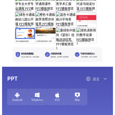
蓝色复古哲学专业大学专业课程
绿色简约教学通用课件
红色复古教育学术汇报
蓝色商务现代读书阅读分享
绿色卡通插画幼儿园公开课
橙色卡通插画李清照诗词鉴赏
蓝色卡通插画26字母表
红色简约课件模版
蓝色卡通插画成语故事
白色简约植树的牧羊人课件
墨绿色中国风《望岳》经典诗词欣赏
绿色清新简约教学说课
原创高质量模板
内容结构完整
节省时间高效办公
专业设计团队打造，内容可编辑
逻辑清晰，适合教学与培训场景
一键下载即用，提升工作效率
PPT
语言
Android
Windows
iOS
Mac