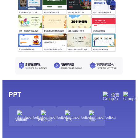
蓝色复古哲学专业大学专业课程
绿色简约教学通用课件
红色复古教育学术汇报
蓝色商务现代读书阅读分享
绿色卡通插画幼儿园公开课
橙色卡通插画李清照诗词鉴赏
蓝色卡通插画26字母表
红色简约课件模版
蓝色卡通插画成语故事
白色简约植树的牧羊人课件
墨绿色中国风《望岳》经典诗词欣赏
绿色清新简约教学说课
原创高质量模板
内容结构完整
节省时间高效办公
专业设计团队打造，内容可编辑
逻辑清晰，适合教学与培训场景
一键下载即用，提升工作效率
PPT
语言
Android
Windows
iOS
Mac