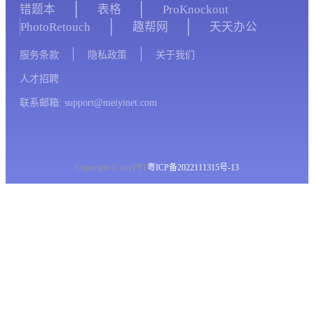
错题本
表格
ProKnockout
PhotoRetouch
趣帮网
天天办公
服务条款
隐私政策
关于我们
人才招聘
联系邮箱: support@meiyinet.com
Copyright © imyPPT
粤ICP备2022111315号-13