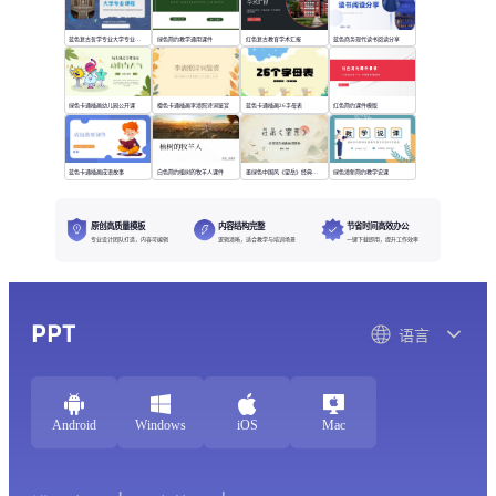
蓝色复古哲学专业大学专业课程
绿色简约教学通用课件
红色复古教育学术汇报
蓝色商务现代读书阅读分享
绿色卡通插画幼儿园公开课
橙色卡通插画李清照诗词鉴赏
蓝色卡通插画26字母表
红色简约课件模版
蓝色卡通插画成语故事
白色简约植树的牧羊人课件
墨绿色中国风《望岳》经典诗词欣赏
绿色清新简约教学说课
原创高质量模板
内容结构完整
节省时间高效办公
专业设计团队打造，内容可编辑
逻辑清晰，适合教学与培训场景
一键下载即用，提升工作效率
PPT
语言
Android
Windows
iOS
Mac