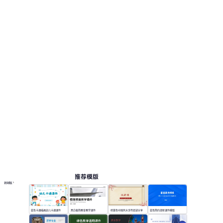
黄色为主色调，搭配圆润元素。 此页面提供 12 个
预览页，便于查看版式和结构。 相关演示主题包
括：教育教学, 专业课程, 教学课件。
课件
按主题浏览 PPT 模板
卡通 PPT 模板
教案 PPT 模板
教育 PPT 模板
在线 PPT 与 AI 工具指南
PPT模板
AI工具
在线 PPTX 查看器
推荐模版
更多模板
蓝色卡通插画幼儿卡通课件
黑白极简教育教学课件
棕黄色中国风水浒传阅读分享
蓝色简约清新课件模版