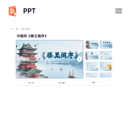
PPT
imyPPT
/
课件
/
中国风《滕王阁序》
中国风《滕王阁序》
下载
分享
播放