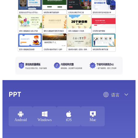
蓝色复古哲学专业大学专业课程
绿色简约教学通用课件
红色复古教育学术汇报
蓝色商务现代读书阅读分享
绿色卡通插画幼儿园公开课
橙色卡通插画李清照诗词鉴赏
蓝色卡通插画26字母表
红色简约课件模版
蓝色卡通插画成语故事
白色简约植树的牧羊人课件
墨绿色中国风《望岳》经典诗词欣赏
绿色清新简约教学说课
原创高质量模板
内容结构完整
节省时间高效办公
专业设计团队打造，内容可编辑
逻辑清晰，适合教学与培训场景
一键下载即用，提升工作效率
PPT
语言
Android
Windows
iOS
Mac