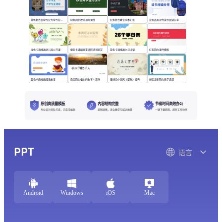
蓝色复古哲学专业大学专业课程
绿色简约教学通用课件
红色复古教育学术汇报
蓝色商务现代读书阅读分享
绿色卡通插画幼儿园公开课
橙色卡通插画李清照诗词鉴赏
蓝色卡通插画26字母表
红色简约课件模版
蓝色卡通插画成语故事
白色简约植树的牧羊人课件
墨绿色中国风《望岳》经典诗词欣赏
绿色清新简约教学说课
原创高质量模板
内容结构完整
节省时间高效办公
专业设计团队打造，内容可编辑
逻辑清晰，适合教学与培训场景
一键下载即用，提升工作效率
PPT
语言
Android
Windows
iOS
Mac