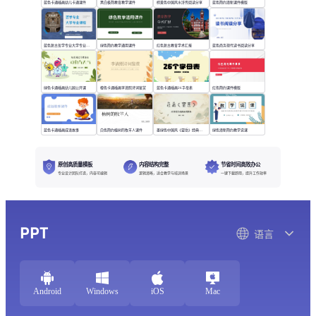
蓝色卡通插画幼儿卡通课件
黑白极简教育教学课件
棕黄色中国风水浒传阅读分享
蓝色简约清新课件模版
蓝色复古哲学专业大学专业课程
绿色简约教学通用课件
红色复古教育学术汇报
蓝色商务现代读书阅读分享
绿色卡通插画幼儿园公开课
橙色卡通插画李清照诗词鉴赏
蓝色卡通插画26字母表
红色简约课件模版
蓝色卡通插画成语故事
白色简约植树的牧羊人课件
墨绿色中国风《望岳》经典诗词欣赏
绿色清新简约教学说课
原创高质量模板
内容结构完整
节省时间高效办公
专业设计团队打造，内容可编辑
逻辑清晰，适合教学与培训场景
一键下载即用，提升工作效率
PPT
语言
Android
Windows
iOS
Mac