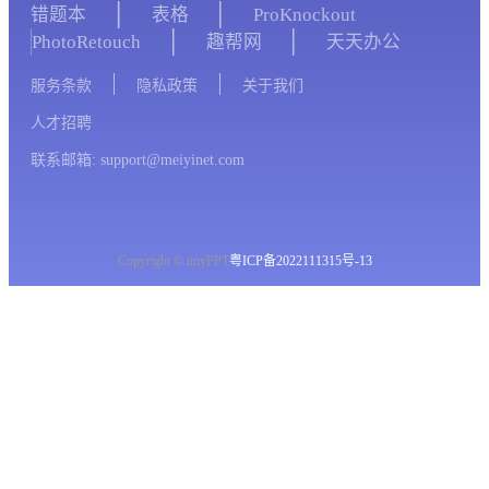
错题本
表格
ProKnockout
PhotoRetouch
趣帮网
天天办公
服务条款
隐私政策
关于我们
人才招聘
联系邮箱: support@meiyinet.com
Copyright © imyPPT
粤ICP备2022111315号-13