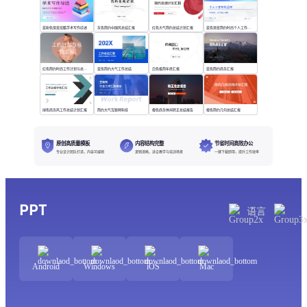
蓝粉色渐变炫酷学术写作综述
灰色简约中国风总结汇报
红色大气简约总结计划汇报
蓝色渐变简约时尚个人工作年终总结
红色简约时尚工作计划与总结汇报
蓝色简约大气工作总结
白色极简年终汇报
蓝色简约商务汇报
绿色商务风工作总结计划汇报
简约大气互联网科技
橙色商务休闲转正总结报告
橙色简约几何总结汇报
原创高质量模板
内容结构完整
节省时间高效办公
专业设计团队打造，内容可编辑
逻辑清晰，适合教学与培训场景
一键下载即用，提升工作效率
PPT
语言
Android
Windows
iOS
Mac