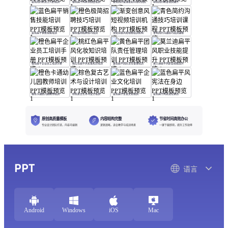
蓝色简约新员工入职培训
橙色扁平风财务制度培训
蓝色简约管理者如何带好团队
绿色简约教育培训课件
蓝色扁平销售技能培训
橙色极简招聘技巧培训
渐变创意风短视频培训机构
青色简约沟通技巧培训课程
橙色扁平企业员工培训手册
桃红色扁平风化妆知识培训
黄色扁平团队责任管理培训
莫兰迪扁平风职业技能提升
橙色卡通幼儿园教师培训
棕色复古艺术与设计培训
蓝色扁平企业文化培训
蓝色扁平风宪法在身边
原创高质量模板
内容结构完整
节省时间高效办公
专业设计团队打造，内容可编辑
逻辑清晰，适合教学与培训场景
一键下载即用，提升工作效率
PPT
语言
Android
Windows
iOS
Mac