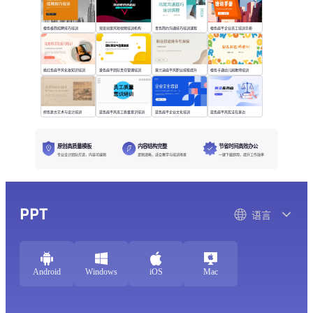
橙色极简招聘技巧培训
渐变创意风短视频培训机构
青色简约沟通技巧培训课程
橙色扁平企业员工培训手册
桃红色扁平风化妆知识培训
黄色扁平团队责任管理培训
莫兰迪扁平风职业技能提升
橙色卡通幼儿园教师培训
棕色复古艺术与设计培训
蓝色扁平风员工质量意识培训
蓝色扁平企业文化培训
蓝色扁平风宪法在身边
原创高质量模板
内容结构完整
节省时间高效办公
专业设计团队打造，内容可编辑
逻辑清晰，适合教学与培训场景
一键下载即用，提升工作效率
PPT
语言
Android
Windows
iOS
Mac