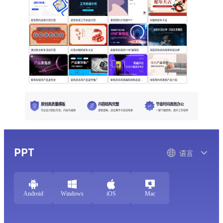
蓝色简约运营计划方案
蓝色科技工作总结计划
紫色简约计划类PPT
中国风蛇年大吉
港式复古新年活动方案
红色中国风蛇年大吉
粉紫色科技风VR扩展现实
深蓝色科技风探索科技边界
紫色科技风产品发布会
蓝色商务风产品宣传推广
紫色商务风高端科技新品发布会
浅色简约风家居产品介绍
原创高质量模板
内容结构完整
节省时间高效办公
专业设计团队打造，内容可编辑
逻辑清晰，适合教学与培训场景
一键下载即用，提升工作效率
PPT
语言
Android
Windows
iOS
Mac