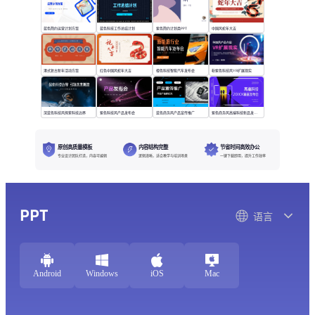
蓝色简约运营计划方案
蓝色科技工作总结计划
紫色简约计划类PPT
中国风蛇年大吉
港式复古新年活动方案
红色中国风蛇年大吉
橙色科技智能汽车发布会
粉紫色科技风VR扩展现实
深蓝色科技风探索科技边界
紫色科技风产品发布会
蓝色商务风产品宣传推广
紫色商务风高端科技新品发布会
原创高质量模板
内容结构完整
节省时间高效办公
专业设计团队打造，内容可编辑
逻辑清晰，适合教学与培训场景
一键下载即用，提升工作效率
PPT
语言
Android
Windows
iOS
Mac