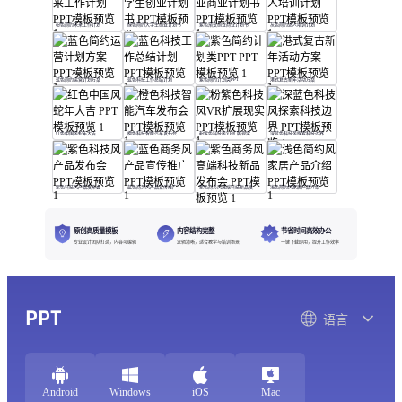
粉色简约未来工作计划
绿色简约大学生创业计划书
紫色渐变创业商业计划书
灰色简约达人培训计划
蓝色简约运营计划方案
蓝色科技工作总结计划
紫色简约计划类PPT
港式复古新年活动方案
红色中国风蛇年大吉
橙色科技智能汽车发布会
粉紫色科技风VR扩展现实
深蓝色科技风探索科技边界
紫色科技风产品发布会
蓝色商务风产品宣传推广
紫色商务风高端科技新品发布会
浅色简约风家居产品介绍
原创高质量模板
内容结构完整
节省时间高效办公
专业设计团队打造，内容可编辑
逻辑清晰，适合教学与培训场景
一键下载即用，提升工作效率
PPT
语言
Android
Windows
iOS
Mac