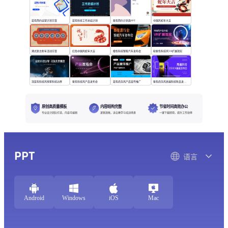
蓝色简约运营计划方案
蓝色科技工作总结计划
紫色简约计划类PPT
中国风蛇年大吉
港式复古新年活动方案
红色中国风蛇年大吉
橙色科技智能汽车发布会
粉紫色科技风VR扩展现实
深蓝色科技风探索科技边界
紫色科技风产品发布会
蓝色商务风产品宣传推广
紫色商务风高端科技新品发布会
原创高质量模板
内容结构完整
节省时间高效办公
专业设计团队打造，内容可编辑
逻辑清晰，适合教学与培训场景
一键下载即用，提升工作效率
PPT
语言
Android
Windows
iOS
Mac