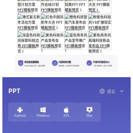
蓝色简约运营计划方案
蓝色科技工作总结计划
紫色简约计划类PPT
中国风蛇年大吉
港式复古新年活动方案
红色中国风蛇年大吉
橙色科技智能汽车发布会
粉紫色科技风VR扩展现实
深蓝色科技风探索科技边界
紫色科技风产品发布会
蓝色商务风产品宣传推广
紫色商务风高端科技新品发布会
原创高质量模板
内容结构完整
节省时间高效办公
专业设计团队打造，内容可编辑
逻辑清晰，适合教学与培训场景
一键下载即用，提升工作效率
PPT
语言
Android
Windows
iOS
Mac