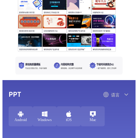
蓝色简约运营计划方案
蓝色科技工作总结计划
紫色简约计划类PPT
中国风蛇年大吉
港式复古新年活动方案
红色中国风蛇年大吉
橙色科技智能汽车发布会
粉紫色科技风VR扩展现实
深蓝色科技风探索科技边界
紫色科技风产品发布会
蓝色商务风产品宣传推广
紫色商务风高端科技新品发布会
原创高质量模板
内容结构完整
节省时间高效办公
专业设计团队打造，内容可编辑
逻辑清晰，适合教学与培训场景
一键下载即用，提升工作效率
PPT
语言
Android
Windows
iOS
Mac