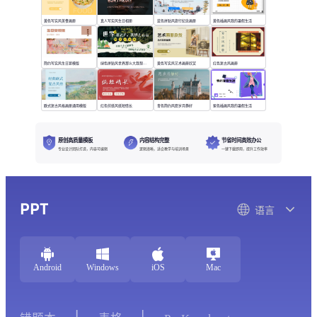
黄色写实风美食画册
真人写实风生日相册
蓝色拼贴风旅行纪念画册
黄色插画风我的暑假生活
简约写实风生日宴模版
绿色拼贴风世界那么大我想去看看
黄色写实风艺术画册欣赏
红色复古风画册
欧式复古风格画册通用模版
红色剪纸风纸短情长
青色简约风愿岁月静好
紫色插画风我的暑假生活
原创高质量模板
内容结构完整
节省时间高效办公
专业设计团队打造，内容可编辑
逻辑清晰，适合教学与培训场景
一键下载即用，提升工作效率
PPT
语言
Android
Windows
iOS
Mac