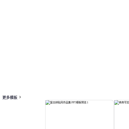
画册
按主题浏览 PPT 模板
绿色 PPT 模板
卡通 PPT 模板
简历展示 
在线 PPT 与 AI 工具指南
PPT模板
AI工具
在线 PPTX 查看器
更多模板