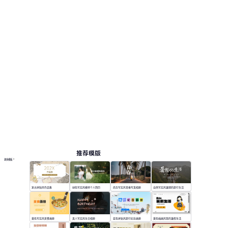
业计划书, 培训课件, 毕业答辩, 产品介绍。
画册
按主题浏览 PPT 模板
蓝色 PPT 模板
在线 PPT 与 AI 工具指南
PPT模板
AI工具
在线 PPTX 查看器
推荐模版
更多模板
复古拼贴风作品集
绿色写实风模特个人简历
商务写实风青春写真相册
自然写实风暑期的旅行生活
黄色写实风美食画册
真人写实风生日相册
蓝色拼贴风旅行纪念画册
黄色插画风我的暑假生活