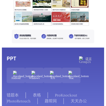
简约写实风生日宴模版
绿色拼贴风世界那么大我想去看看
黄色写实风艺术画册欣赏
红色复古风画册
欧式复古风格画册通用模版
绿色简约风自然之美
红色剪纸风纸短情长
青色简约风愿岁月静好
原创高质量模板
内容结构完整
节省时间高效办公
专业设计团队打造，内容可编辑
逻辑清晰，适合教学与培训场景
一键下载即用，提升工作效率
PPT
语言
Android
Windows
iOS
Mac
错题本
表格
ProKnockout
PhotoRetouch
趣帮网
天天办公