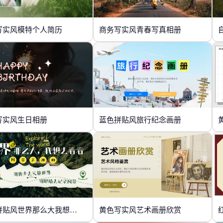
写实风模特个人简历
商务写实风青春写真相册
写实风生日相册
蓝色拼贴风旅行纪念画册
绿色拼贴风世界那么大我想去看看
黄色写实风艺术画册欣赏