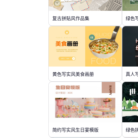
复古拼贴风作品集
绿色
黄色写实风美食画册
真人
简约写实风生日宴模版