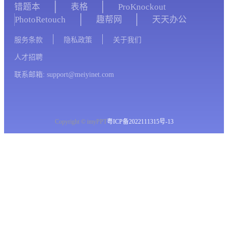
错题本
表格
ProKnockout
PhotoRetouch
趣帮网
天天办公
服务条款
隐私政策
关于我们
人才招聘
联系邮箱: support@meiyinet.com
Copyright © imyPPT
粤ICP备2022111315号-13