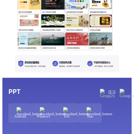
黄色写实风美食画册
真人写实风生日相册
蓝色拼贴风旅行纪念画册
黄色插画风我的暑假生活
简约写实风生日宴模版
绿色拼贴风世界那么大我想去看看
黄色写实风艺术画册欣赏
红色复古风画册
欧式复古风格画册通用模版
绿色简约风自然之美
红色剪纸风纸短情长
青色简约风愿岁月静好
原创高质量模板
内容结构完整
节省时间高效办公
专业设计团队打造，内容可编辑
逻辑清晰，适合教学与培训场景
一键下载即用，提升工作效率
PPT
语言
Android
Windows
iOS
Mac